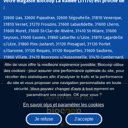
Votre magasin Biocoop La Ramee (31170) est proche de
:
32600 Lias, 32600 Pujaudran, 32600 Ségoufielle, 31810 Venerque,
31810 Vernet, 31270 Frouzins, 31600 Labastidette, 31600 Lherm,
31600 Muret, 31600 St-Clar-de-Rivière, 31410 St-Hilaire, 31600
Seysses, 31600 Eaunes, 31860 Labarthe s/Lèze, 31870 Lagardelle
s/Lèze, 31860 Pins-Justaret, 31120 Pinsaguel, 31120 Portet
s/Garonne, 31120 Roques, 31120 Roquettes, 31600 Saubens,
31860 Villate, 31470 Bonrepos s/Aussonnelle, 31470 Cambernard,
31470 Fonsorbes, 31470 Fontenilles, 31600 Lamasquère, 31470
Afin de vous offrir la meilleure expérience possible, Biocoop utilise
Saiguède, 31470 St-Lys, 31470 Ste-Foy-de-Peyrolières
des cookies : pour assurer une performance optimale du site, pour
récolter des statistiques afin d'analyser le trafic et la performance
du site et vous proposer une navigation personnalisée en toute
sécurité. Vous pouvez changer d'avis à tout moment en
Biocoop.fr
Le réseau Biocoop
paramétrant vos cookies. OK pour vous ?
Copyright Biocoop 2026
En savoir plus et paramétrer les cookies
Je refuse
J'accepte
Réalisé par