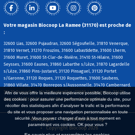
Votre magasin Biocoop La Ramee (31170) est proche de
:
32600 Lias, 32600 Pujaudran, 32600 Ségoufielle, 31810 Venerque,
31810 Vernet, 31270 Frouzins, 31600 Labastidette, 31600 Lherm,
31600 Muret, 31600 St-Clar-de-Rivière, 31410 St-Hilaire, 31600
Seysses, 31600 Eaunes, 31860 Labarthe s/Lèze, 31870 Lagardelle
s/Lèze, 31860 Pins-Justaret, 31120 Pinsaguel, 31120 Portet
s/Garonne, 31120 Roques, 31120 Roquettes, 31600 Saubens,
31860 Villate, 31470 Bonrepos s/Aussonnelle, 31470 Cambernard,
31470 Fonsorbes, 31470 Fontenilles, 31600 Lamasquère, 31470
Afin de vous offrir la meilleure expérience possible, Biocoop utilise
Saiguède, 31470 St-Lys, 31470 Ste-Foy-de-Peyrolières
des cookies : pour assurer une performance optimale du site, pour
récolter des statistiques afin d'analyser le trafic et la performance
du site et vous proposer une navigation personnalisée en toute
sécurité. Vous pouvez changer d'avis à tout moment en
Biocoop.fr
Le réseau Biocoop
paramétrant vos cookies. OK pour vous ?
Copyright Biocoop 2026