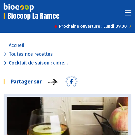
Biocoop La Ramee
Prochaine ouverture : Lundi 09:00
Accueil
Toutes nos recettes
Cocktail de saison : cidre...
Partager sur