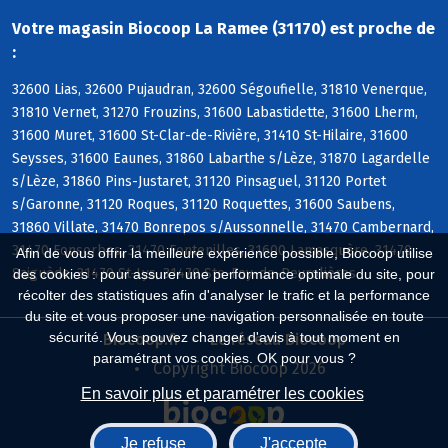
Votre magasin Biocoop La Ramee (31170) est proche de
:
32600 Lias, 32600 Pujaudran, 32600 Ségoufielle, 31810 Venerque,
31810 Vernet, 31270 Frouzins, 31600 Labastidette, 31600 Lherm,
31600 Muret, 31600 St-Clar-de-Rivière, 31410 St-Hilaire, 31600
Seysses, 31600 Eaunes, 31860 Labarthe s/Lèze, 31870 Lagardelle
s/Lèze, 31860 Pins-Justaret, 31120 Pinsaguel, 31120 Portet
s/Garonne, 31120 Roques, 31120 Roquettes, 31600 Saubens,
31860 Villate, 31470 Bonrepos s/Aussonnelle, 31470 Cambernard,
31470 Fonsorbes, 31470 Fontenilles, 31600 Lamasquère, 31470
Afin de vous offrir la meilleure expérience possible, Biocoop utilise
Saiguède, 31470 St-Lys, 31470 Ste-Foy-de-Peyrolières
des cookies : pour assurer une performance optimale du site, pour
récolter des statistiques afin d'analyser le trafic et la performance
du site et vous proposer une navigation personnalisée en toute
sécurité. Vous pouvez changer d'avis à tout moment en
Biocoop.fr
Le réseau Biocoop
paramétrant vos cookies. OK pour vous ?
Copyright Biocoop 2026
En savoir plus et paramétrer les cookies
Je refuse
J'accepte