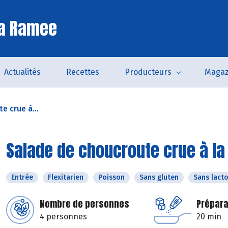
La Ramee
Actualités
Recettes
Producteurs
Magaz
e crue à...
Salade de choucroute crue à la
Entrée
Flexitarien
Poisson
Sans gluten
Sans lact
Nombre de personnes
Prépara
4 personnes
20 min