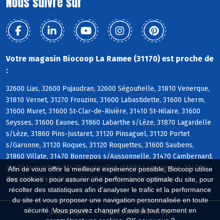
Nous suivre sur
Votre magasin Biocoop La Ramee (31170) est proche de
:
32600 Lias, 32600 Pujaudran, 32600 Ségoufielle, 31810 Venerque,
31810 Vernet, 31270 Frouzins, 31600 Labastidette, 31600 Lherm,
31600 Muret, 31600 St-Clar-de-Rivière, 31410 St-Hilaire, 31600
Seysses, 31600 Eaunes, 31860 Labarthe s/Lèze, 31870 Lagardelle
s/Lèze, 31860 Pins-Justaret, 31120 Pinsaguel, 31120 Portet
s/Garonne, 31120 Roques, 31120 Roquettes, 31600 Saubens,
31860 Villate, 31470 Bonrepos s/Aussonnelle, 31470 Cambernard,
31470 Fonsorbes, 31470 Fontenilles, 31600 Lamasquère, 31470
Afin de vous offrir la meilleure expérience possible, Biocoop utilise
Saiguède, 31470 St-Lys, 31470 Ste-Foy-de-Peyrolières
des cookies : pour assurer une performance optimale du site, pour
récolter des statistiques afin d'analyser le trafic et la performance
du site et vous proposer une navigation personnalisée en toute
sécurité. Vous pouvez changer d'avis à tout moment en
Biocoop.fr
Le réseau Biocoop