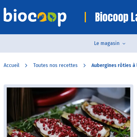
Biocoop 
Le magasin
Accueil
Toutes nos recettes
Aubergines rôties à 