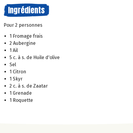
Ingrédients
Pour 2 personnes
1 Fromage frais
2 Aubergine
1 Ail
5 c. à s. de Huile d'olive
Sel
1 Citron
1 Skyr
2 c. à s. de Zaatar
1 Grenade
1 Roquette