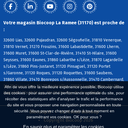
Votre magasin Biocoop La Ramee (31170) est proche de
:
32600 Lias, 32600 Pujaudran, 32600 Ségoufielle, 31810 Venerque,
31810 Vernet, 31270 Frouzins, 31600 Labastidette, 31600 Lherm,
31600 Muret, 31600 St-Clar-de-Rivière, 31410 St-Hilaire, 31600
Seysses, 31600 Eaunes, 31860 Labarthe s/Lèze, 31870 Lagardelle
s/Lèze, 31860 Pins-Justaret, 31120 Pinsaguel, 31120 Portet
s/Garonne, 31120 Roques, 31120 Roquettes, 31600 Saubens,
31860 Villate, 31470 Bonrepos s/Aussonnelle, 31470 Cambernard,
31470 Fonsorbes, 31470 Fontenilles, 31600 Lamasquère, 31470
Afin de vous offrir la meilleure expérience possible, Biocoop utilise
Saiguède, 31470 St-Lys, 31470 Ste-Foy-de-Peyrolières
des cookies : pour assurer une performance optimale du site, pour
récolter des statistiques afin d'analyser le trafic et la performance
du site et vous proposer une navigation personnalisée en toute
sécurité. Vous pouvez changer d'avis à tout moment en
Biocoop.fr
Le réseau Biocoop
paramétrant vos cookies. OK pour vous ?
Copyright Biocoop 2026
En savoir plus et paramétrer les cookies