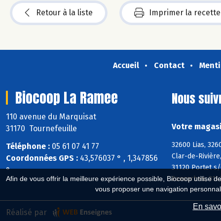
Retour à la liste
Imprimer la recette
Accueil
Contact
Menti
Biocoop La Ramee
Nous suiv
110 avenue du Marquisat
Votre magasi
31170 Tournefeuille
32600 Lias, 326
Téléphone :
05 61 07 41 77
Clar-de-Rivière
Coordonnées GPS :
43,576037 ° , 1,347856
31120 Portet s
°
Fonsorbes, 314
Afin de vous offrir la meilleure expérience possible, Biocoop utilise d
vous proposer une navigation personnal
En savoi
Réalisé par