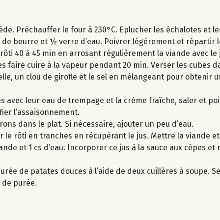
iède. Préchauffer le four à 230°C. Eplucher les échalotes et 
g de beurre et ½ verre d’eau. Poivrer légèrement et répartir 
 rôti 40 à 45 min en arrosant régulièrement la viande avec le 
s faire cuire à la vapeur pendant 20 min. Verser les cubes d
elle, un clou de girofle et le sel en mélangeant pour obtenir 
s avec leur eau de trempage et la crème fraîche, saler et poi
rifier l’assaisonnement.
rrons dans le plat. Si nécessaire, ajouter un peu d’eau.
 le rôti en tranches en récupérant le jus. Mettre la viande e
iande et 1 cs d’eau. Incorporer ce jus à la sauce aux cèpes et
urée de patates douces à l’aide de deux cuillères à soupe. Ser
 de purée.