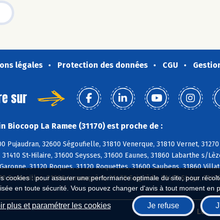
ons légales
Protection des données
CGU
Gestio
re sur
n Biocoop La Ramee (31170) est proche de :
00 Pujaudran, 32600 Ségoufielle, 31810 Venerque, 31810 Vernet, 31270
, 31410 St-Hilaire, 31600 Seysses, 31600 Eaunes, 31860 Labarthe s/Lèz
/Garonne, 31120 Roques, 31120 Roquettes, 31600 Saubens, 31860 Vill
70 Fontenilles, 31600 Lamasquère, 31470 Saiguède, 31470 St-Lys, 3147
es cookies : pour assurer une performance optimale du site, pour récolter
isée en toute sécurité. Vous pouvez changer d'avis à tout moment en 
r plus et paramétrer les cookies
Je refuse
J
Biocoop.fr
Le ré