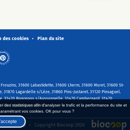
n des cookies
Plan du site
 Frouzins, 31600 Labastidette, 31600 Lherm, 31600 Muret, 31600 St-
e, 31870 Lagardelle s/Lèze, 31860 Pins-Justaret, 31120 Pinsaguel,
ate, 31470 Bonrepos s/Aussonnelle, 31470 Cambernard, 31470
0 Ste-Foy-de-Peyrolières
 des statistiques afin d'analyser le trafic et la performance du site et
paramétrant vos cookies. OK pour vous ?
'accepte
seau Biocoop
Copyright Biocoop 2026