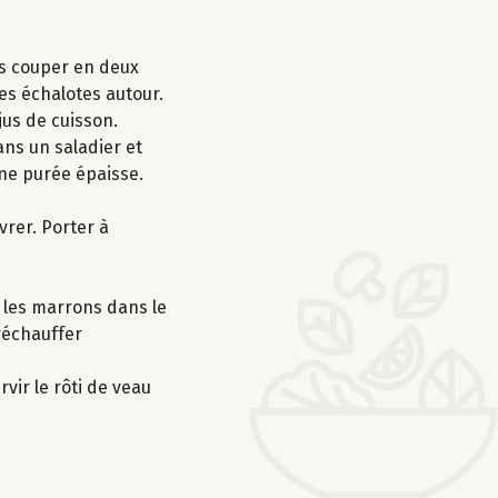
les couper en deux
les échalotes autour.
jus de cuisson.
ans un saladier et
une purée épaisse.
vrer. Porter à
t les marrons dans le
 réchauffer
vir le rôti de veau