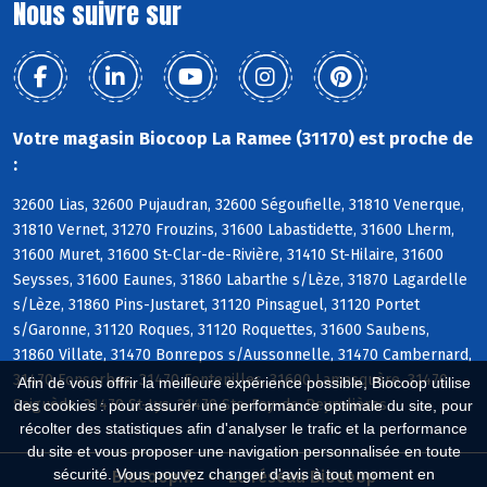
Nous suivre sur
Votre magasin Biocoop La Ramee (31170) est proche de
:
32600 Lias, 32600 Pujaudran, 32600 Ségoufielle, 31810 Venerque,
31810 Vernet, 31270 Frouzins, 31600 Labastidette, 31600 Lherm,
31600 Muret, 31600 St-Clar-de-Rivière, 31410 St-Hilaire, 31600
Seysses, 31600 Eaunes, 31860 Labarthe s/Lèze, 31870 Lagardelle
s/Lèze, 31860 Pins-Justaret, 31120 Pinsaguel, 31120 Portet
s/Garonne, 31120 Roques, 31120 Roquettes, 31600 Saubens,
31860 Villate, 31470 Bonrepos s/Aussonnelle, 31470 Cambernard,
31470 Fonsorbes, 31470 Fontenilles, 31600 Lamasquère, 31470
Afin de vous offrir la meilleure expérience possible, Biocoop utilise
Saiguède, 31470 St-Lys, 31470 Ste-Foy-de-Peyrolières
des cookies : pour assurer une performance optimale du site, pour
récolter des statistiques afin d'analyser le trafic et la performance
du site et vous proposer une navigation personnalisée en toute
sécurité. Vous pouvez changer d'avis à tout moment en
Biocoop.fr
Le réseau Biocoop