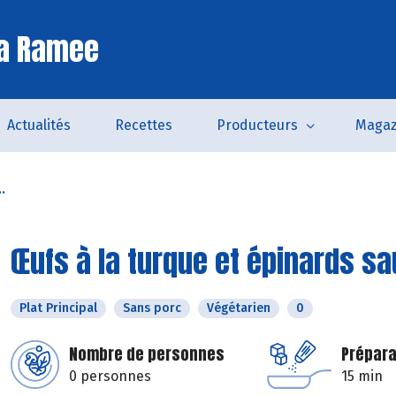
La Ramee
Actualités
Recettes
Producteurs
Magaz
.
Œufs à la turque et épinards s
Plat Principal
Sans porc
Végétarien
0
Nombre de personnes
Prépara
0 personnes
15 min