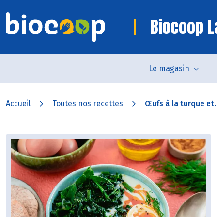
Biocoop 
Le magasin
Accueil
Toutes nos recettes
Œufs à la turque et..