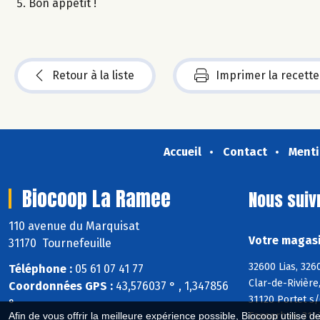
Bon appétit !
Retour à la liste
Imprimer la recette
Accueil
Contact
Menti
Biocoop La Ramee
Nous suiv
110 avenue du Marquisat
Votre magasi
31170 Tournefeuille
32600 Lias, 326
Téléphone :
05 61 07 41 77
Clar-de-Rivière
Coordonnées GPS :
43,576037 ° , 1,347856
31120 Portet s
°
Fonsorbes, 314
Afin de vous offrir la meilleure expérience possible, Biocoop utilise d