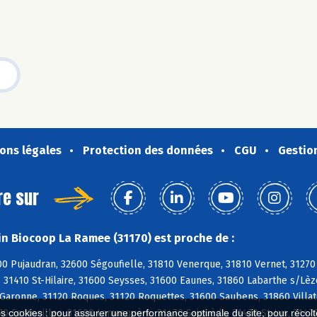
ons légales
Protection des données
CGU
Gestio
re sur
n Biocoop La Ramee (31170) est proche de :
00 Pujaudran, 32600 Ségoufielle, 31810 Venerque, 31810 Vernet, 31270
, 31410 St-Hilaire, 31600 Seysses, 31600 Eaunes, 31860 Labarthe s/Lèz
/Garonne, 31120 Roques, 31120 Roquettes, 31600 Saubens, 31860 Vill
70 Fontenilles, 31600 Lamasquère, 31470 Saiguède, 31470 St-Lys, 3147
es cookies : pour assurer une performance optimale du site, pour récolter