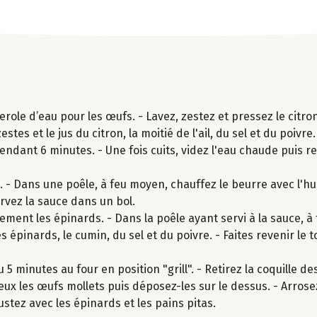
le d’eau pour les œufs. - Lavez, zestez et pressez le citron
stes et le jus du citron, la moitié de l'ail, du sel et du poivre
pendant 6 minutes. - Une fois cuits, videz l'eau chaude puis r
- Dans une poêle, à feu moyen, chauffez le beurre avec l'huil
rvez la sauce dans un bol.
ment les épinards. - Dans la poêle ayant servi à la sauce, à
 les épinards, le cumin, du sel et du poivre. - Faites revenir le
u 5 minutes au four en position "grill". - Retirez la coquille d
ux les œufs mollets puis déposez-les sur le dessus. - Arrose
stez avec les épinards et les pains pitas.