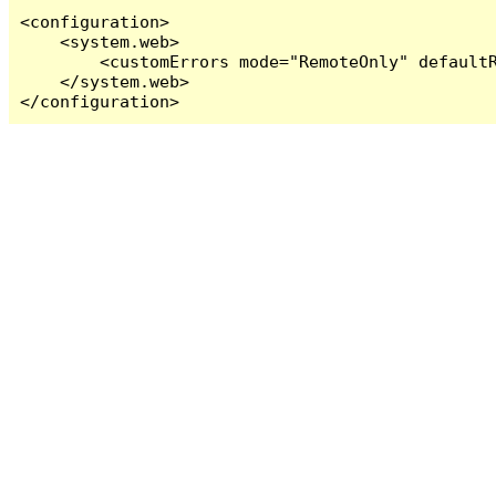
<configuration>

    <system.web>

        <customErrors mode="RemoteOnly" defaultR
    </system.web>

</configuration>