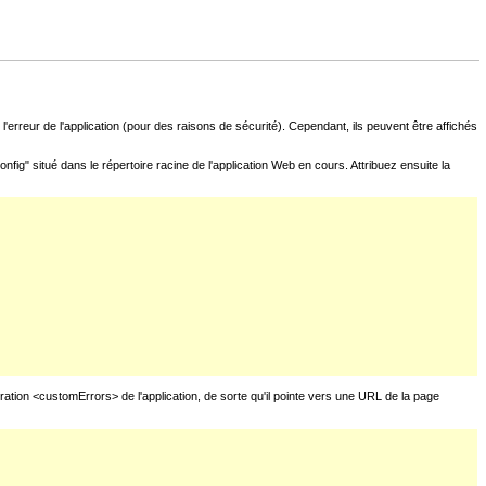
l'erreur de l'application (pour des raisons de sécurité). Cependant, ils peuvent être affichés
fig" situé dans le répertoire racine de l'application Web en cours. Attribuez ensuite la
uration <customErrors> de l'application, de sorte qu'il pointe vers une URL de la page