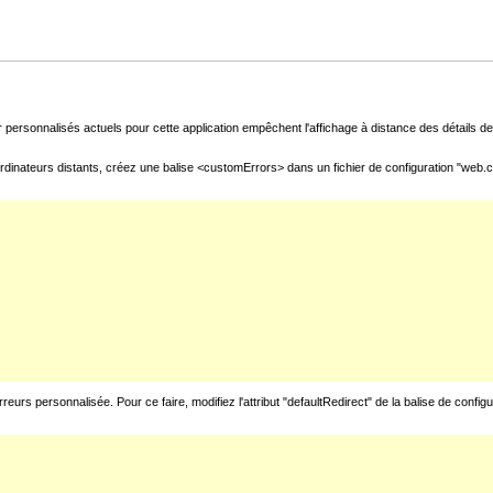
 personnalisés actuels pour cette application empêchent l'affichage à distance des détails de 
rdinateurs distants, créez une balise <customErrors> dans un fichier de configuration "web.con
urs personnalisée. Pour ce faire, modifiez l'attribut "defaultRedirect" de la balise de config