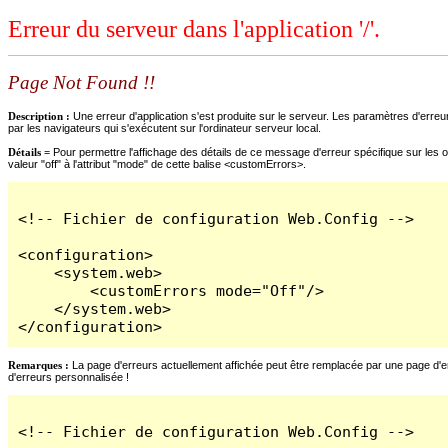
Erreur du serveur dans l'application '/'.
Page Not Found !!
Description :
Une erreur d'application s'est produite sur le serveur. Les paramètres d'erreur
par les navigateurs qui s'exécutent sur l'ordinateur serveur local.
Détails =
Pour permettre l'affichage des détails de ce message d'erreur spécifique sur les o
valeur "off" à l'attribut "mode" de cette balise <customErrors>.
<!-- Fichier de configuration Web.Config -->

<configuration>

    <system.web>

        <customErrors mode="Off"/>

    </system.web>

</configuration>
Remarques :
La page d'erreurs actuellement affichée peut être remplacée par une page d'erre
d'erreurs personnalisée !
<!-- Fichier de configuration Web.Config -->
