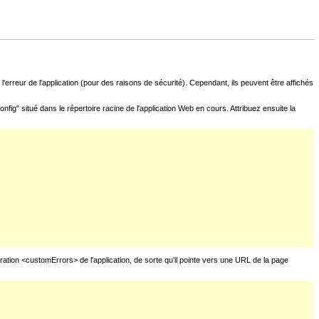
l'erreur de l'application (pour des raisons de sécurité). Cependant, ils peuvent être affichés
fig" situé dans le répertoire racine de l'application Web en cours. Attribuez ensuite la
uration <customErrors> de l'application, de sorte qu'il pointe vers une URL de la page