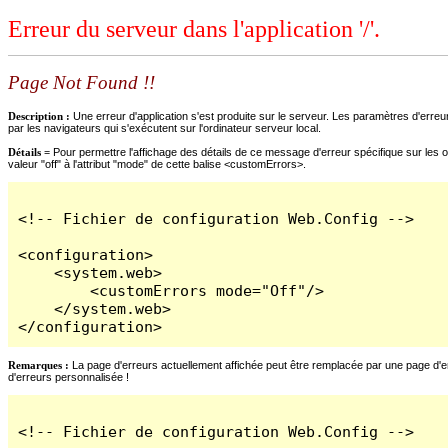
Erreur du serveur dans l'application '/'.
Page Not Found !!
Description :
Une erreur d'application s'est produite sur le serveur. Les paramètres d'erreur
par les navigateurs qui s'exécutent sur l'ordinateur serveur local.
Détails =
Pour permettre l'affichage des détails de ce message d'erreur spécifique sur les o
valeur "off" à l'attribut "mode" de cette balise <customErrors>.
<!-- Fichier de configuration Web.Config -->

<configuration>

    <system.web>

        <customErrors mode="Off"/>

    </system.web>

</configuration>
Remarques :
La page d'erreurs actuellement affichée peut être remplacée par une page d'erre
d'erreurs personnalisée !
<!-- Fichier de configuration Web.Config -->
