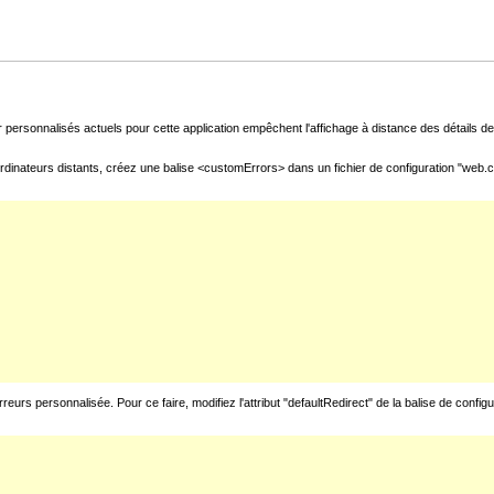
 personnalisés actuels pour cette application empêchent l'affichage à distance des détails de 
rdinateurs distants, créez une balise <customErrors> dans un fichier de configuration "web.con
urs personnalisée. Pour ce faire, modifiez l'attribut "defaultRedirect" de la balise de config