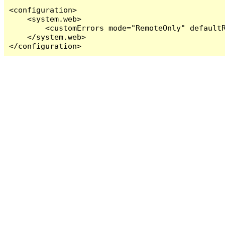
<configuration>

    <system.web>

        <customErrors mode="RemoteOnly" defaultR
    </system.web>

</configuration>