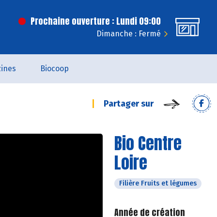
Prochaine ouverture : Lundi 09:00
Dimanche : Fermé
ines
Biocoop
Partager sur
Bio Centre
Loire
Filière Fruits et légumes
Année de création