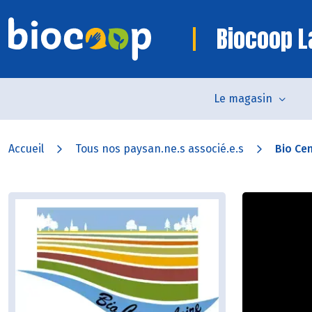
Biocoop 
Le magasin
Accueil
Tous nos paysan.ne.s associé.e.s
Bio Cen